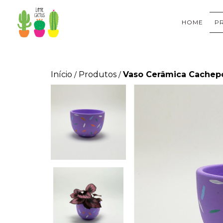
HOME
P
Início
Produtos
Vaso Cerâmica Cachepo
/
/