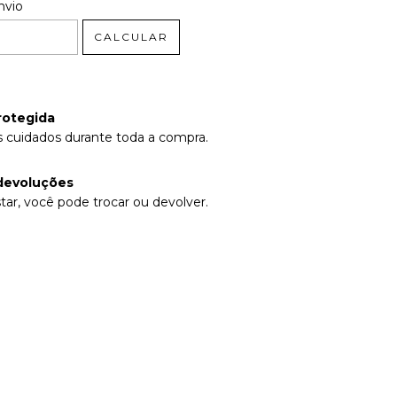
 CEP:
ALTERAR CEP
nvio
CALCULAR
rotegida
 cuidados durante toda a compra.
devoluções
tar, você pode trocar ou devolver.